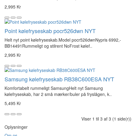
2,995 Kr
Point kølefryseskab pocr526dwn NYT
Helt nyt point kølefryseskab.Model pocr526dwnNypris 6992,-
BB14491Rummeligt og stilrent NoFrost kølef..
2,995 Kr
Samsung kølefryseskab RB38C600ESA NYT
Komfortabelt rummeligt SamsungHelt nyt Samsung
kølefryseskab, har 2 små mærker/buler på fryslågen, k..
5,495 Kr
Viser 1 til 3 af 3 (1 side(r))
Oplysninger
Om os