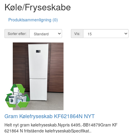
Køle/Fryseskabe
Produktsammenligning (0)
Sorter efter:
Vis:
Gram Kølefryseskab KF621864N NYT
Helt nyt gram kølefryseskab.Nypris 6495,-BB14879Gram KF
621864 N fritstående kølefryseskabSpecifikat..